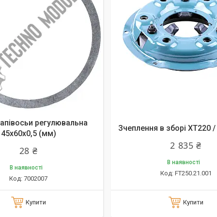
апівосьи регулювальна
Зчеплення в зборі XT220 /
45х60х0,5 (мм)
2 835 ₴
28 ₴
В наявності
В наявності
FT250.21.001
7002007
Купити
Купити