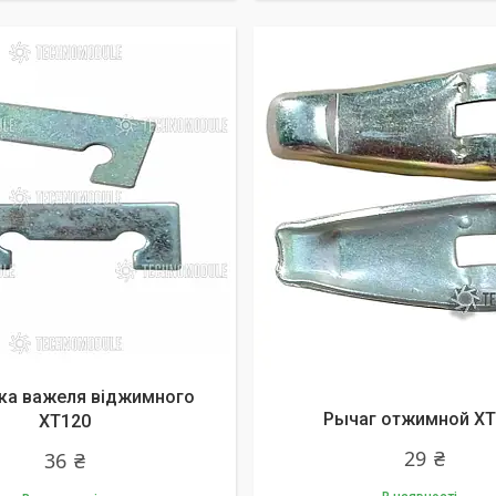
ка важеля віджимного
Рычаг отжимной XT
XT120
29 ₴
36 ₴