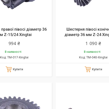
правої півосі діаметр 36
Шестерня півосі конічн
м Z-15/24 Xingtai
діаметр 36 мм Z-24 Xing
994 ₴
1 090 ₴
В наявності
В наявності
TM-017-Xingtai
TM-040-Xingtai
Купити
Купити