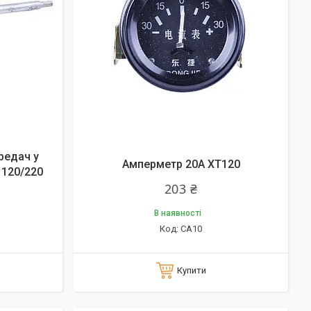
редач у
Амперметр 20А XT120
 120/220
203 ₴
В наявності
CA10
Купити