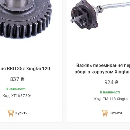
Важіль перемикання пе
ня ВВП 35z Xingtai 120
зборі з корпусом Xingtai
837 ₴
924 ₴
В наявності
В наявності
XT16.37.304
TM-118-Xingtai
Купити
Купити