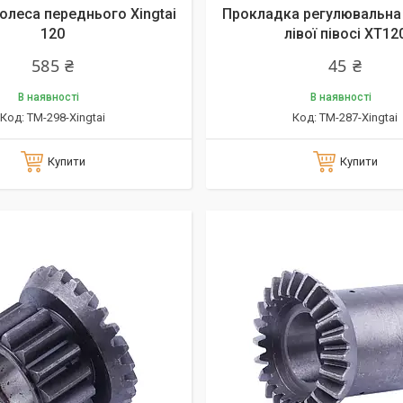
олеса переднього Xingtai
Прокладка регулювальна
120
лівої півосі XT12
585 ₴
45 ₴
В наявності
В наявності
TM-298-Xingtai
TM-287-Xingtai
Купити
Купити