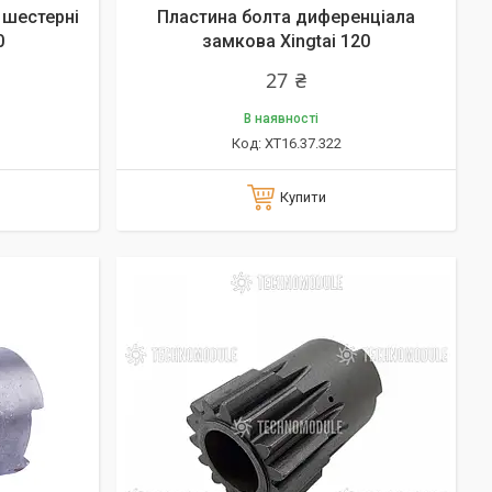
 шестерні
Пластина болта диференціала
0
замкова Xingtai 120
27 ₴
В наявності
XT16.37.322
Купити