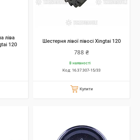
а ліва
Шестерня лівої півосі Xingtai 120
tai 120
788 ₴
В наявності
16.37.307-15/33
Купити