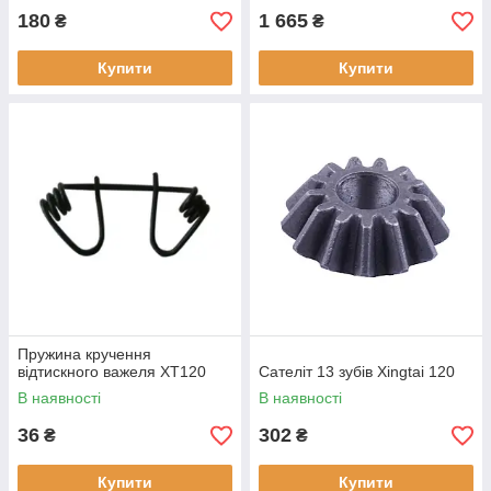
180
1 665
₴
₴
Купити
Купити
Пружина кручення
відтискного важеля XT120
Сателіт 13 зубів Xingtai 120
В наявності
В наявності
36
302
₴
₴
Купити
Купити