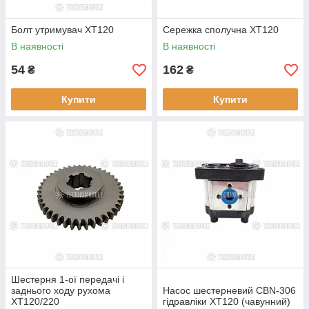
Болт утримувач ХT120
Сережка сполучна XT120
В наявності
В наявності
54
162
₴
₴
Купити
Купити
Шестерня 1-ої передачі і
заднього ходу рухома
Насос шестерневий CBN-306
XT120/220
гідравліки XT120 (чавунний)