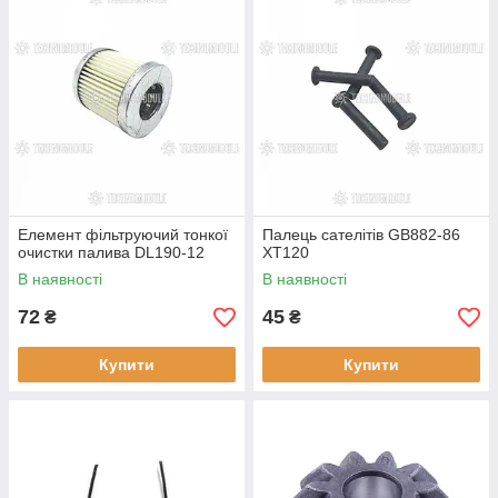
Елемент фільтруючий тонкої
Палець сателітів GB882-86
очистки палива DL190-12
XT120
В наявності
В наявності
72
45
₴
₴
Купити
Купити