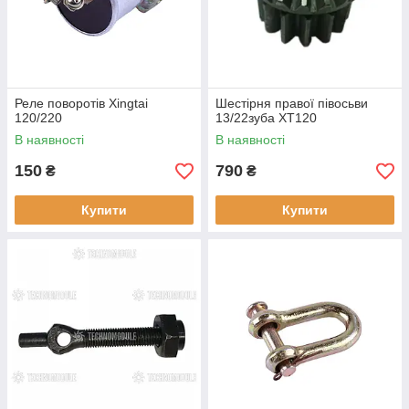
Реле поворотів Xingtai
Шестірня правої півосьви
120/220
13/22зуба XT120
В наявності
В наявності
150
790
₴
₴
Купити
Купити