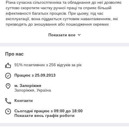
Різна сучасна сільгосптехніка та обладнання до неї дозволяє
суттєво скоротити частку ручної праці та сприяє більшій
ефективності багатьох процесів. При цьому, під час
експлуатації, вона піддається суттєвим навантаженням, які
призводять до зношування або пошкодження окремих
компонентів, що вимагатиме їх заміни.
Показати все
Природно, що для повноцінного відновлення
функціональності сільськогосподарської техніки будуть
потрібні якісні запчастини, здатні прослужити досить довгий
Про нас
час. І в їх придбанні завжди може допомогти інтернет-
магазин Technomodule, яким здійснюється продаж
високоякісного сільськогосподарського обладнання.
91% позитивних з 256 відгуків за рік
Великий вибір та доступна ціна
Працює з 25.09.2013
В асортименті магазину представлено:
м. Запоріжжя
Запоріжжя, Україна
гідравлічне обладнання, що включає насоси різного
призначення та елементи трубопроводів;
Контакти
електрообладнання та оптика. У тому числі, фари та
стартери для популярних моделей тракторів;
Сьогодні працює з 09:00 до 18:00
Показати весь графік роботи
навісні механізми та запасні частини до них.
Компанією Technomodule здійснюється продаж навісного