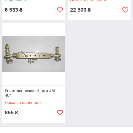
6 533
22 500
₴
₴
Розтяжка нижньої тяги JM
404
Немає в наявності
855
₴