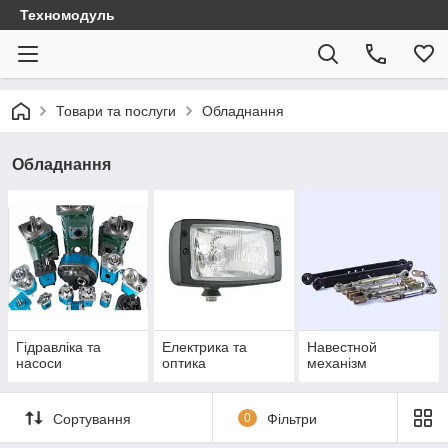
Техномодуль
Товари та послуги
Обладнання
Обладнання
Гідравліка та
Електрика та
Навестной
насоси
оптика
механізм
Сортування
0
Фільтри