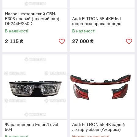
Насос шестерневий CBN-
E306 правий (плоский вал)
Audi E-TRON 55 4KE led
DF244E/250D
фара ліва права передні
В наявності
В наявності
2 115
27 000
₴
₴
Фара передня Foton/Lovol
Audi E-TRON 55 4K задній
504
ліхтар у зборі (Америка)
В наявності
Немає в наявності