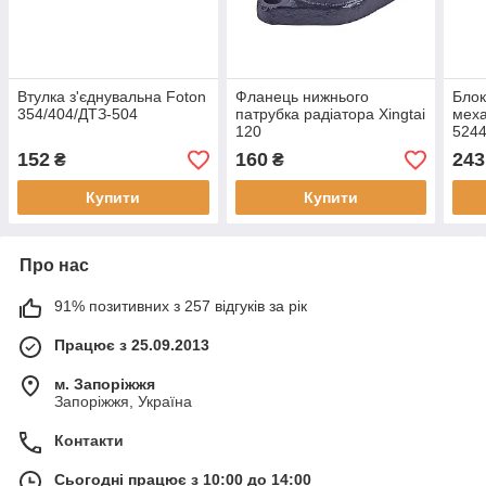
Втулка з'єднувальна Foton
Фланець нижнього
Блок
354/404/ДТЗ-504
патрубка радіатора Xingtai
меха
120
524
152
160
243
₴
₴
Купити
Купити
Про нас
91% позитивних з 257 відгуків за рік
Працює з 25.09.2013
м. Запоріжжя
Запоріжжя, Україна
Контакти
Сьогодні працює з 10:00 до 14:00