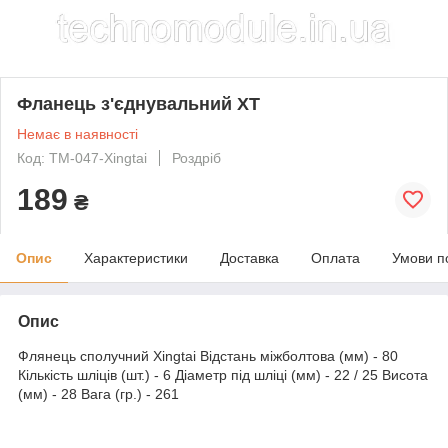
Фланець з'єднувальний XT
Немає в наявності
Код: TM-047-Xingtai
Роздріб
189
₴
Опис
Характеристики
Доставка
Оплата
Умови п
Опис
Флянець сполучний Xingtai Відстань міжболтова (мм) - 80
Кількість шліців (шт.) - 6 Діаметр під шліці (мм) - 22 / 25 Висота
(мм) - 28 Вага (гр.) - 261