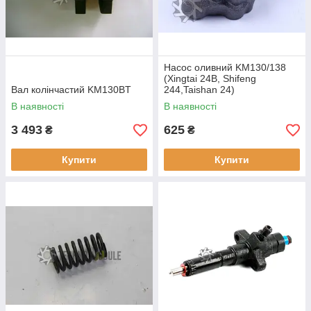
Насос оливний KM130/138
(Xingtai 24B, Shifeng
Вал колінчастий KM130BT
244,Taishan 24)
В наявності
В наявності
3 493
625
₴
₴
Купити
Купити