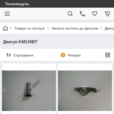
Техномодуль
Товари та послуги
Запасні частини до двигунів
Двиг
Двигун KM130BT
Сортування
0
Фільтри