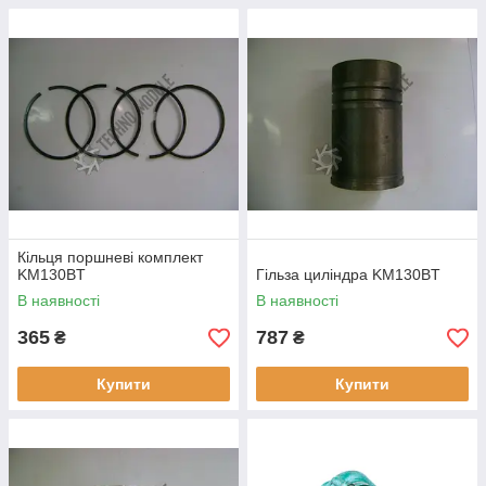
Кільця поршневі комплект
KM130BT
Гільза циліндра KM130BT
В наявності
В наявності
365
787
₴
₴
Купити
Купити