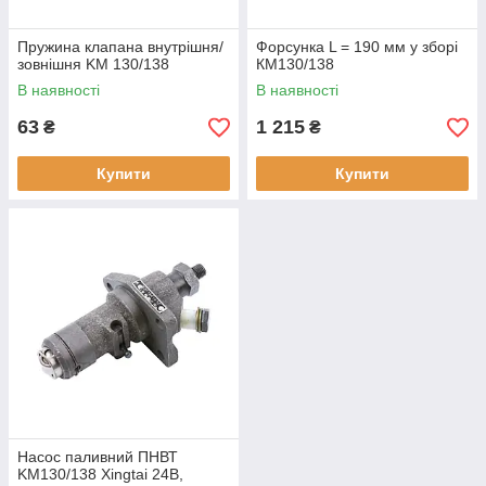
Пружина клапана внутрішня/
Форсунка L = 190 мм у зборі
зовнішня KM 130/138
КМ130/138
В наявності
В наявності
63
1 215
₴
₴
Купити
Купити
Насос паливний ПНВТ
KM130/138 Xingtai 24B,