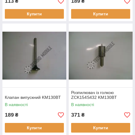
113
189
₴
₴
Купити
Купити
Розпилювач із голкою
Клапан випускний KM130BT
ZCK154S432 KM130BT
В наявності
В наявності
189
371
₴
₴
Купити
Купити