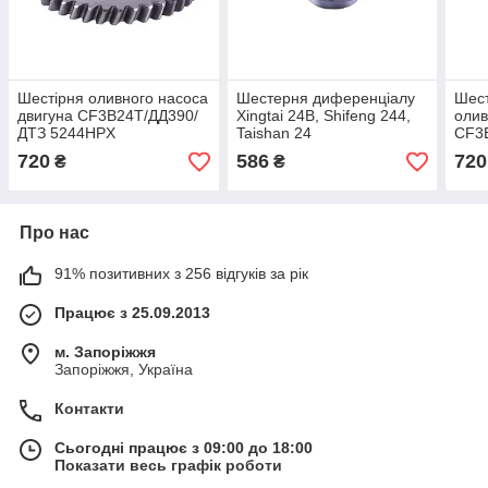
Шестірня оливного насоса
Шестерня диференціалу
Шест
двигуна СF3B24T/ДД390/
Xingtai 24B, Shifeng 244,
олив
ДТЗ 5244HPX
Taishan 24
СF3
524
720
586
720
₴
₴
Про нас
91% позитивних з 256 відгуків за рік
Працює з 25.09.2013
м. Запоріжжя
Запоріжжя, Україна
Контакти
Сьогодні працює з 09:00 до 18:00
Показати весь графік роботи