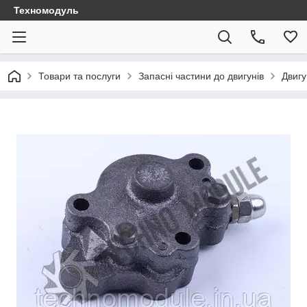
Техномодуль
Товари та послуги
Запасні частини до двигунів
Двиг