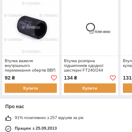
Втулка важеля
Втулка розпірна
Втул
внутрішнього
підшипників ододної
кула
перемикання обертів ВВП
шестерні FT240/244
Foton 240/244
92
134
131
₴
₴
Купити
Купити
Про нас
91% позитивних з 257 відгуків за рік
Працює з 25.09.2013