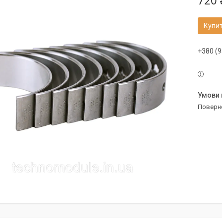
720 
Купи
+380 (9
поверн