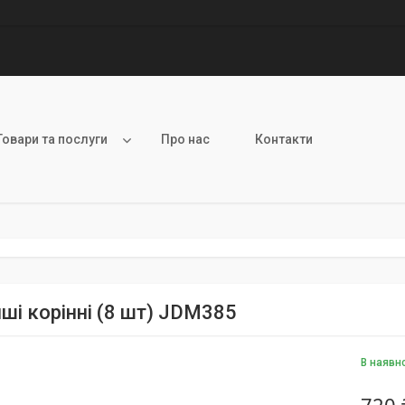
Товари та послуги
Про нас
Контакти
ші корінні (8 шт) JDM385
В наявн