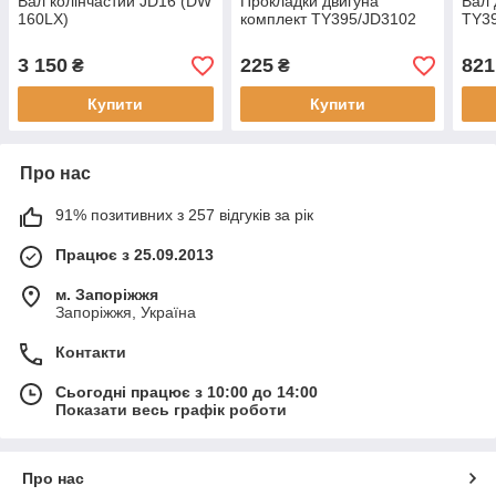
Вал колінчастий JD16 (DW
Прокладки двигуна
Вал 
160LX)
комплект TY395/JD3102
TY3
3 150
225
821
₴
₴
Купити
Купити
Про нас
91% позитивних з 257 відгуків за рік
Працює з 25.09.2013
м. Запоріжжя
Запоріжжя, Україна
Контакти
Сьогодні працює з 10:00 до 14:00
Показати весь графік роботи
Про нас