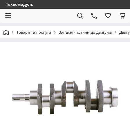
Техномодуль
Товари та послуги
Запасні частини до двигунів
Двигу