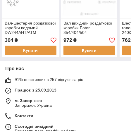
Вал-шестерня роздаткової
Вал вихідний роздаткової
Шес
коробки ведомий
коробки Foton
голо
DW244AHT/ATM
354/404/504
240
304
972
762
₴
₴
Купити
Купити
Про нас
91% позитивних з 257 відгуків за рік
Працює з 25.09.2013
м. Запоріжжя
Запоріжжя, Україна
Контакти
Сьогодні вихідний