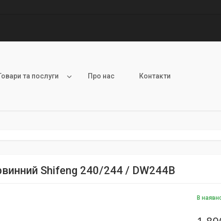
Товари та послуги
Про нас
Контакти
рвинний Shifeng 240/244 / DW244B
В наявн