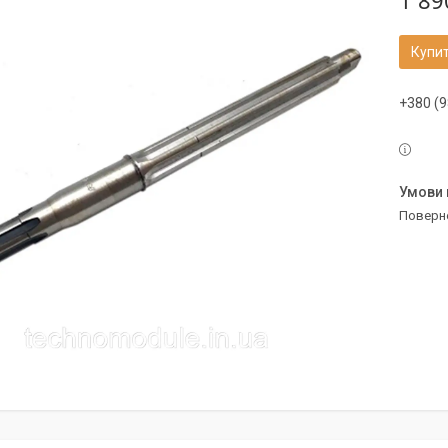
1 89
Купи
+380 (9
поверн