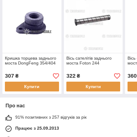
Кришка торцева заднього
Вісь сателітів заднього
Вісь
моста DongFeng 354/404
моста Foton 244
мост
307
322
360
₴
₴
Купити
Купити
Про нас
91% позитивних з 257 відгуків за рік
Працює з 25.09.2013