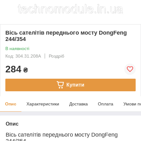
Вісь сателітів переднього мосту DongFeng
244/354
В наявності
Код: 304.31.208A
Роздріб
284
₴
Купити
Опис
Характеристики
Доставка
Оплата
Умови п
Опис
Вісь сателітів переднього мосту DongFeng
244/354