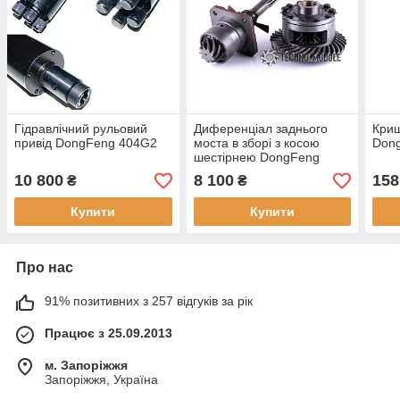
Гідравлічний рульовий
Диференціал заднього
Криш
привід DongFeng 404G2
моста в зборі з косою
Don
шестірнею DongFeng
244/240
10 800
8 100
158
₴
₴
Купити
Купити
Про нас
91% позитивних з 257 відгуків за рік
Працює з 25.09.2013
м. Запоріжжя
Запоріжжя, Україна