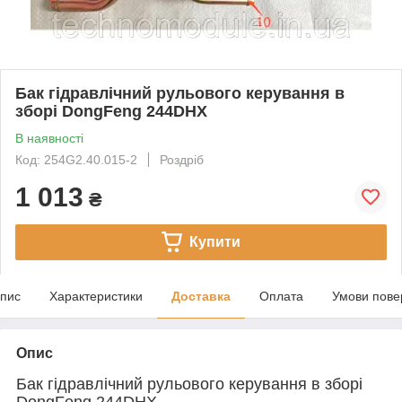
Бак гідравлічний рульового керування в
зборі DongFeng 244DHX
В наявності
Код: 254G2.40.015-2
Роздріб
1 013
₴
Купити
пис
Характеристики
Доставка
Оплата
Умови пове
Опис
Бак гідравлічний рульового керування в зборі
DongFeng 244DHX