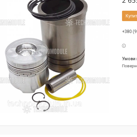
2 65
Купи
+380 (9
поверн