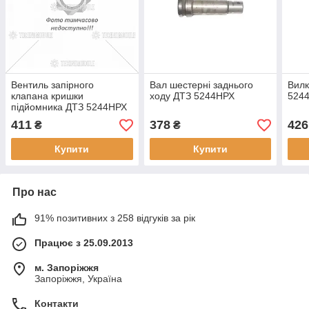
Вентиль запірного
Вал шестерні заднього
Вилк
клапана кришки
ходу ДТЗ 5244НРХ
524
підйомника ДТЗ 5244НРХ
411
378
426
₴
₴
Купити
Купити
Про нас
91% позитивних з 258 відгуків за рік
Працює з 25.09.2013
м. Запоріжжя
Запоріжжя, Україна
Контакти