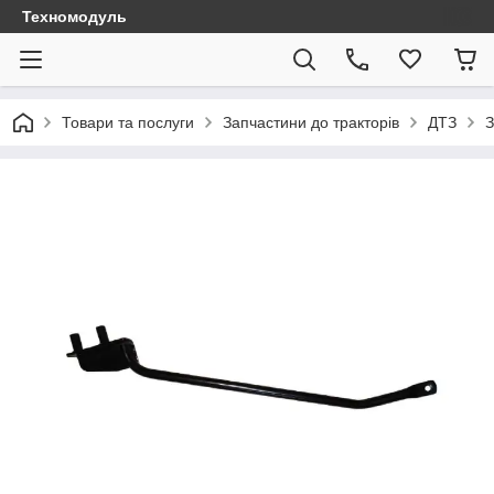
Техномодуль
Товари та послуги
Запчастини до тракторів
ДТЗ
З