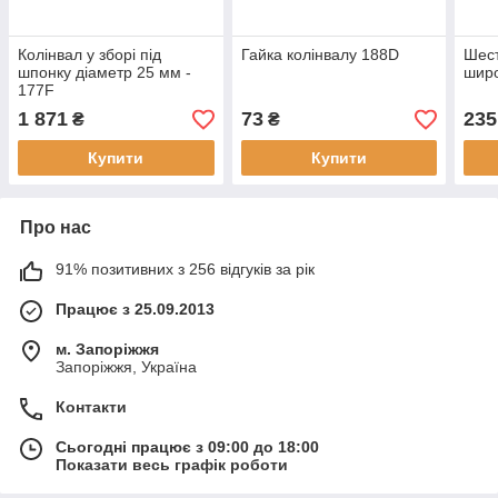
Колінвал у зборі під
Гайка колінвалу 188D
Шест
шпонку діаметр 25 мм -
широ
177F
1 871
73
235
₴
₴
Купити
Купити
Про нас
91% позитивних з 256 відгуків за рік
Працює з 25.09.2013
м. Запоріжжя
Запоріжжя, Україна
Контакти
Сьогодні працює з 09:00 до 18:00
Показати весь графік роботи