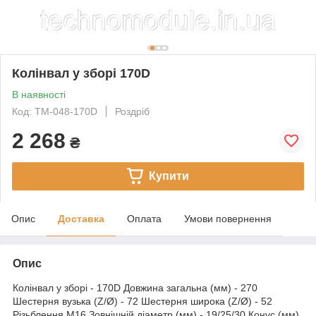
Колінвал у зборі 170D
В наявності
Код: TM-048-170D
Роздріб
2 268
₴
Купити
Опис
Доставка
Оплата
Умови повернення
Опис
Колінвал у зборі - 170D Довжина загальна (мм) - 270
Шестерня вузька (Z/Ø) - 72 Шестерня широка (Z/Ø) - 52
Різьблення М16 Зовнішній діаметр (мм) - 19/25/30 Конус (мм)