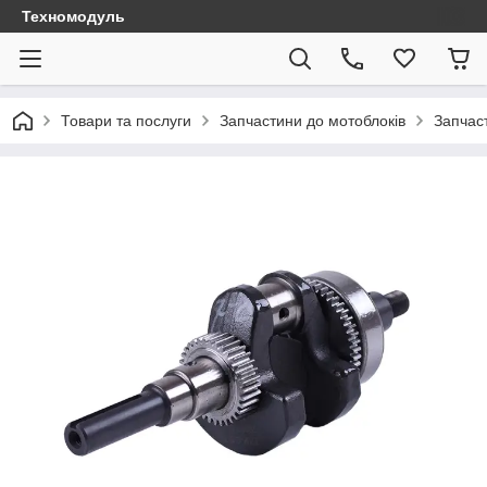
Техномодуль
Товари та послуги
Запчастини до мотоблоків
Запчаст