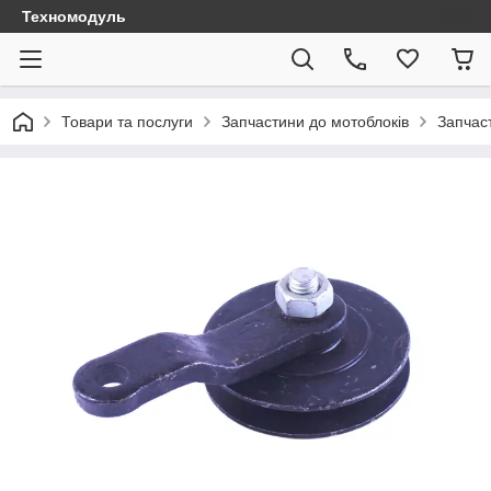
Техномодуль
Товари та послуги
Запчастини до мотоблоків
Запчаст