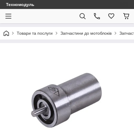
Техномодуль
Товари та послуги
Запчастини до мотоблоків
Запчаст