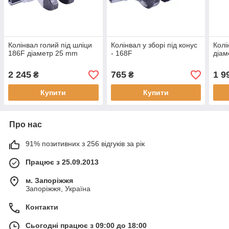
Колінвал голий під шліци
Колінвал у зборі під конус
Колі
186F діаметр 25 mm
- 168F
діам
2 245
765
1 9
₴
₴
Купити
Купити
Про нас
91% позитивних з 256 відгуків за рік
Працює з 25.09.2013
м. Запоріжжя
Запоріжжя, Україна
Контакти
Сьогодні працює з 09:00 до 18:00