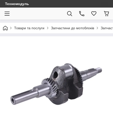
Техномодуль
Товари та послуги
Запчастини до мотоблоків
Запчаст