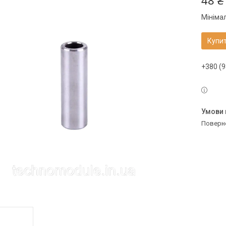
48 ₴
Мініма
Купи
+380 (9
поверн