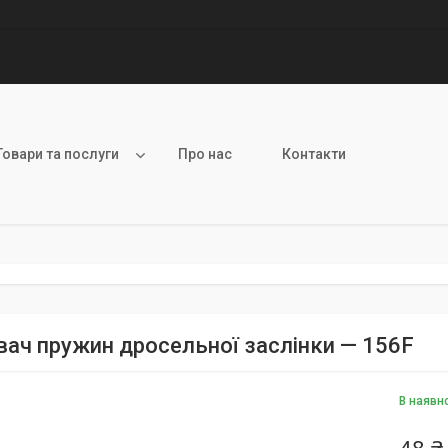
Товари та послуги
Про нас
Контакти
вач пружин дросельної заслінки — 156F
В наявн