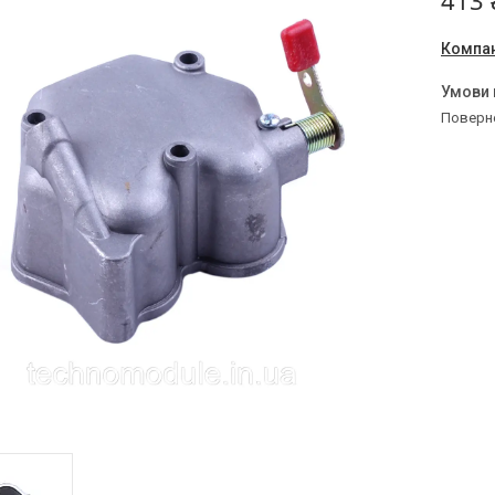
413 
Компан
поверн