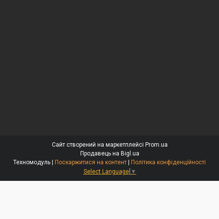
Сайт створений на маркетплейсі
Prom.ua
Продавець на Bigl.ua
Техномодуль |
Поскаржитися на контент
|
Політика конфіденційності
Select Language
▼