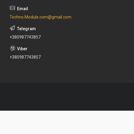
Techno.Module.com@gmail.com
+380987743857
+380987743857