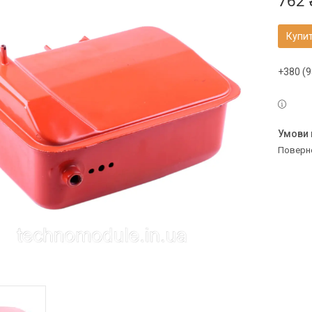
762 
Купи
+380 (9
поверн