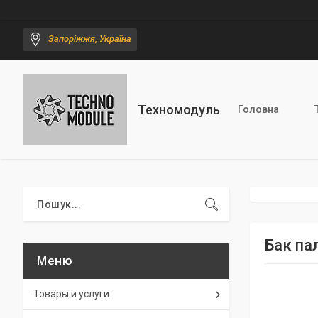
Запоріжжя, Україна
Техномодуль
Головна
Бак па
Товары и услуги