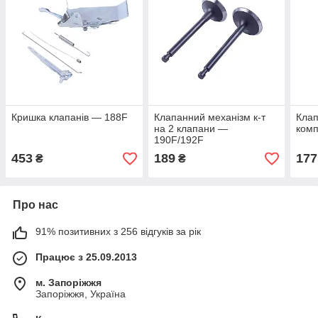
Кришка клапанів — 188F
Клапанний механізм к-т
Клап
на 2 клапани —
комп
190F/192F
453
189
177
₴
₴
Про нас
91% позитивних з 256 відгуків за рік
Працює з 25.09.2013
м. Запоріжжя
Запоріжжя, Україна