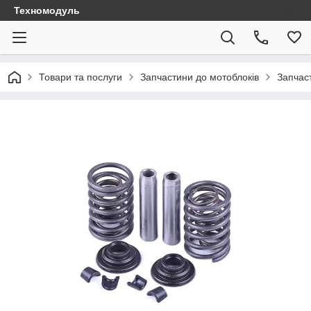
Техномодуль
Товари та послуги
Запчастини до мотоблоків
Запчаст