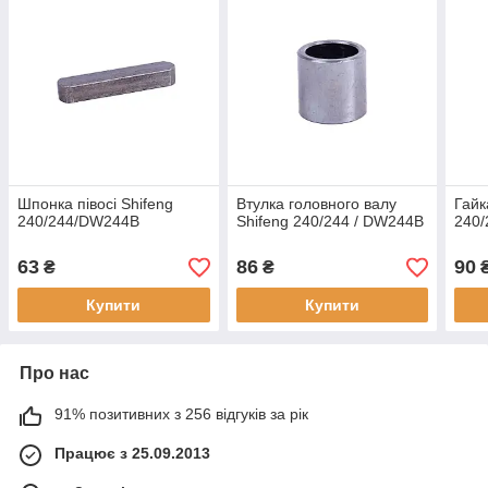
Шпонка півосі Shifeng
Втулка головного валу
Гайк
240/244/DW244B
Shifeng 240/244 / DW244B
240
63
86
90
₴
₴
Купити
Купити
Про нас
91% позитивних з 256 відгуків за рік
Працює з 25.09.2013