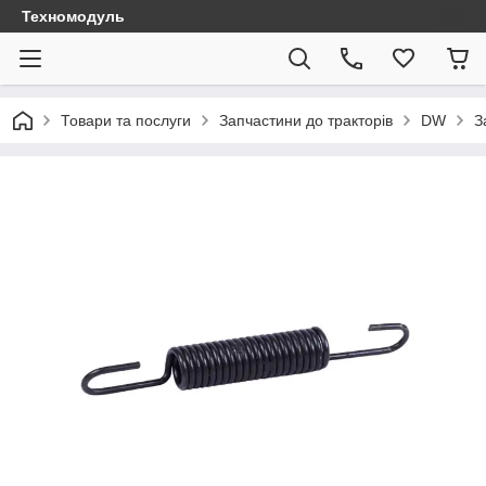
Техномодуль
Товари та послуги
Запчастини до тракторів
DW
З