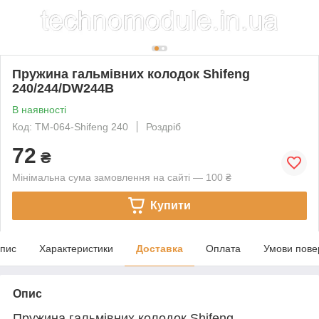
Пружина гальмівних колодок Shifeng
240/244/DW244B
В наявності
Код: TM-064-Shifeng 240
Роздріб
72
₴
Мінімальна сума замовлення на сайті — 100 ₴
Купити
пис
Характеристики
Доставка
Оплата
Умови пове
Опис
Пружина гальмівних колодок Shifeng