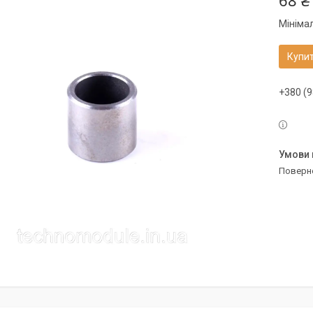
68 ₴
Мініма
Купи
+380 (9
поверн