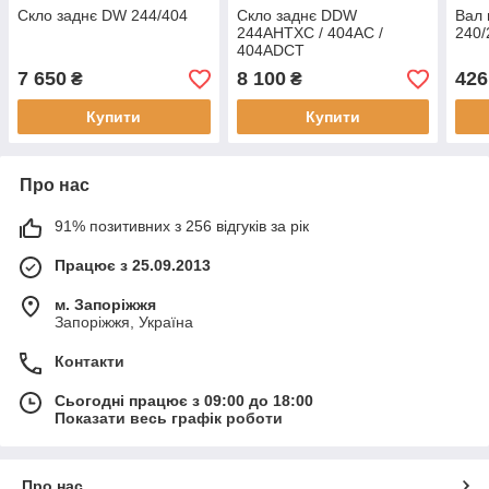
Скло заднє DW 244/404
Скло заднє DDW
Вал 
244AHTXC / 404AC /
240/
404ADCT
7 650
8 100
426
₴
₴
Купити
Купити
Про нас
91% позитивних з 256 відгуків за рік
Працює з 25.09.2013
м. Запоріжжя
Запоріжжя, Україна
Контакти
Сьогодні працює з 09:00 до 18:00
Показати весь графік роботи
Про нас