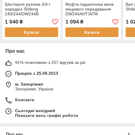
Шестерня рухома 3/4-ї
Муфта підшипника вала
Вал 
передачі Shifeng
кінцевого передавання
Shif
240/244/DW244B
DW244AHT/ATM
1 040
1 094
1 0
₴
₴
Купити
Купити
Про нас
91% позитивних з 257 відгуків за рік
Працює з 25.09.2013
м. Запоріжжя
Запоріжжя, Україна
Контакти
Сьогодні вихідний
Показати весь графік роботи
Про нас