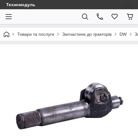
Техномодуль
Товари та послуги
Запчастини до тракторів
DW
З