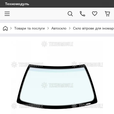
Техномодуль
Товари та послуги
Автоскло
Скло вітрове для іномар