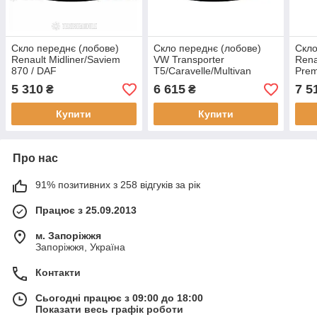
Скло переднє (лобове)
Скло переднє (лобове)
Скло
Renault Midliner/Saviem
VW Transporter
Rena
870 / DAF
T5/Caravelle/Multivan
Prem
500/700/900/1100
5 310
6 615
7 5
₴
₴
Купити
Купити
Про нас
91% позитивних з 258 відгуків за рік
Працює з 25.09.2013
м. Запоріжжя
Запоріжжя, Україна
Контакти
Сьогодні працює з 09:00 до 18:00
Показати весь графік роботи