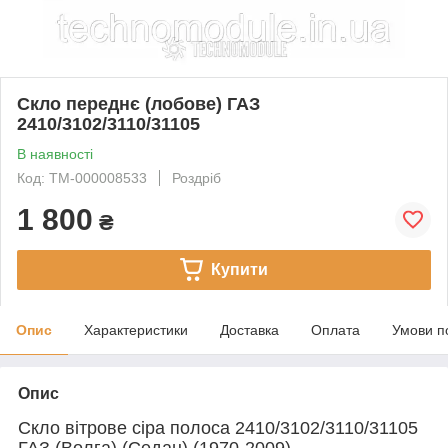
Скло переднє (лобове) ГАЗ
2410/3102/3110/31105
В наявності
Код: TM-000008533
Роздріб
1 800
₴
Купити
Опис
Характеристики
Доставка
Оплата
Умови п
Опис
Скло вітрове сіра полоса 2410/3102/3110/31105
ГАЗ (Волга) (Седан) (1970-2009)