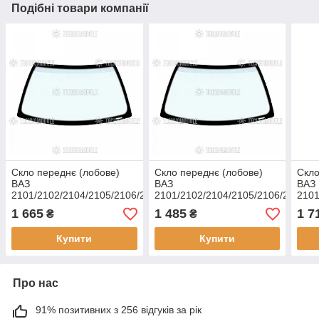
Подібні товари компанії
Скло переднє (лобове)
Скло переднє (лобове)
Скло
ВАЗ
ВАЗ
ВАЗ
2101/2102/2104/2105/2106/2107
2101/2102/2104/2105/2106/2107
2101
/ Fiat 124/125
/ Fiat 124/125
/ Fi
1 665
1 485
1 7
₴
₴
Купити
Купити
Про нас
91% позитивних з 256 відгуків за рік