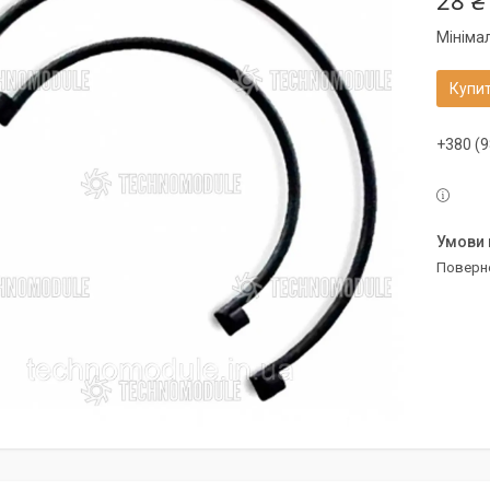
28 ₴
Мініма
Купи
+380 (9
поверн