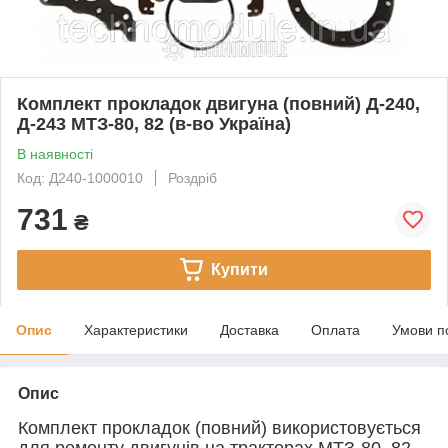
Комплект прокладок двигуна (повний) Д-240,
Д-243 МТЗ-80, 82 (в-во Україна)
В наявності
Код: Д240-1000010
Роздріб
731
₴
Купити
Опис
Характеристики
Доставка
Оплата
Умови п
Опис
Комплект прокладок (повний) використовується
для ремонту двигунів на тракторах МТЗ-80, 82,