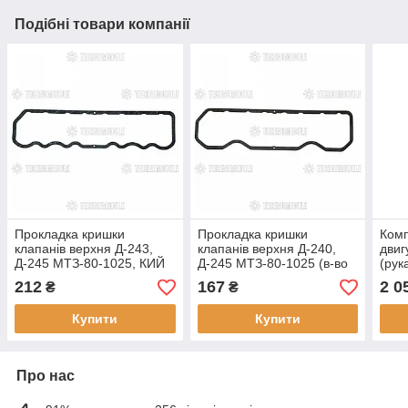
Подібні товари компанії
Прокладка кришки
Прокладка кришки
Комп
клапанів верхня Д-243,
клапанів верхня Д-240,
дви
Д-245 МТЗ-80-1025, КИЙ
Д-245 МТЗ-80-1025 (в-во
(рук
(звужена) (в-во ММЗ)
Україна)
Д-24
212
167
2 0
₴
₴
Укра
Купити
Купити
Про нас