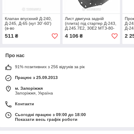
Клапан впускний Д-240,
Лист двигуна задній
Прок
Д-245, Д-65 (кут 30'-60')
(плита) під стартер Д-243,
Д-24
(в-во
Д.245.7Е2, 30Е2 МТЗ-80-
Д-24
Автомотозапчастина)
950, МАЗ, ГАЗ (в-во РЗТ)
(кон
511
4 106
2 2
₴
₴
(конвеєр ММЗ)
Про нас
91% позитивних з 256 відгуків за рік
Працює з 25.09.2013
м. Запоріжжя
Запоріжжя, Україна
Контакти
Сьогодні працює з 09:00 до 18:00
Показати весь графік роботи