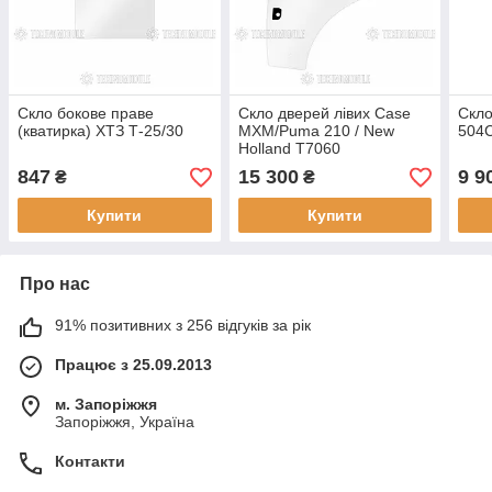
Скло бокове праве
Скло дверей лівих Case
Скло
(кватирка) ХТЗ Т-25/30
MXM/Puma 210 / New
504
Holland T7060
847
15 300
9 9
₴
₴
Купити
Купити
Про нас
91% позитивних з 256 відгуків за рік
Працює з 25.09.2013
м. Запоріжжя
Запоріжжя, Україна
Контакти