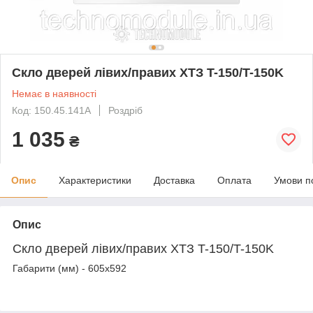
Скло дверей лівих/правих ХТЗ T-150/T-150K
Немає в наявності
Код: 150.45.141А
Роздріб
1 035
₴
Опис
Характеристики
Доставка
Оплата
Умови п
Опис
Скло дверей лівих/правих ХТЗ T-150/T-150K
Габарити (мм) - 605х592