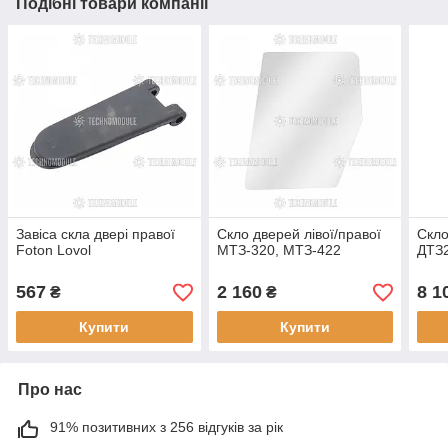
Подібні товари компанії
Завіса скла двері правої
Скло дверей лівої/правої
Скло
Foton Lovol
МТЗ-320, МТЗ-422
ДТЗ
567
2 160
8 1
₴
₴
Купити
Купити
Про нас
91% позитивних з 256 відгуків за рік