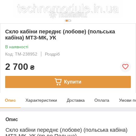
Скло кабіни переднє (лобове) (польська
кабіна) МТЗ-МК, УК
В наявності
Код: TM-238952
Роздріб
2 700
₴
Купити
Опис
Характеристики
Доставка
Оплата
Умови п
Опис
Скло кабіни переднє (лобове) (польська кабіна)
МТЗ-МК, УК (пр-во Польща)