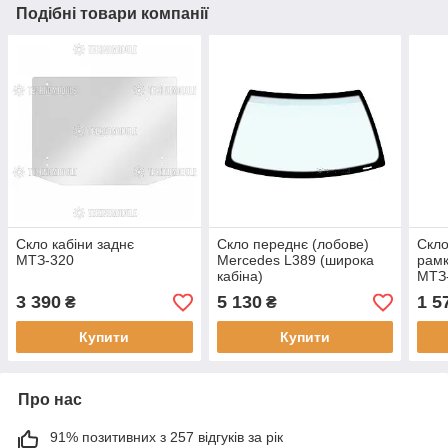
Подібні товари компанії
Скло кабіни заднє
Скло переднє (лобове)
Скло
МТЗ-320
Mercedes L389 (широка
рамк
кабіна)
МТЗ
3 390
5 130
1 5
₴
₴
Купити
Купити
Про нас
91% позитивних з 257 відгуків за рік