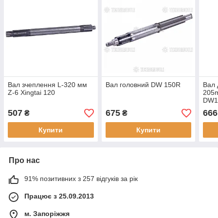
Вал зчеплення L-320 мм
Вал головний DW 150R
Вал 
Z-6 Xingtai 120
205m
DW15
Скау
507
675
666
₴
₴
Купити
Купити
Про нас
91% позитивних з 257 відгуків за рік
Працює з 25.09.2013
м. Запоріжжя