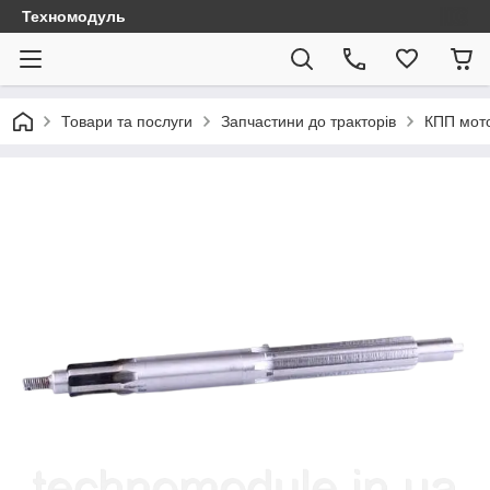
Техномодуль
Товари та послуги
Запчастини до тракторів
КПП мото