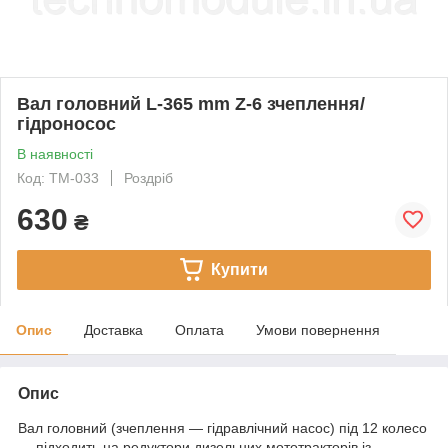
Вал головний L-365 mm Z-6 зчеплення/
гідроносос
В наявності
Код: TM-033
Роздріб
630
₴
Купити
Опис
Доставка
Оплата
Умови повернення
Опис
Вал головний (зчеплення — гідравлічний насос) під 12 колесо
— підходить на редуктори дизельних мототракторів із