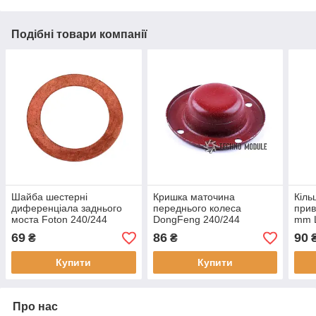
Подібні товари компанії
Шайба шестерні
Кришка маточина
Кіль
диференціала заднього
переднього колеса
прив
моста Foton 240/244
DongFeng 240/244
mm 
240/
69
86
90
₴
₴
Купити
Купити
Про нас