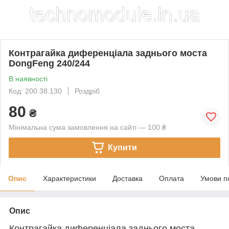
Контрагайка диференціала заднього моста
DongFeng 240/244
В наявності
Код: 200.38.130
Роздріб
80
₴
Мінімальна сума замовлення на сайті — 100 ₴
Купити
Опис
Характеристики
Доставка
Оплата
Умови п
Опис
Контрагайка диференціала заднього моста