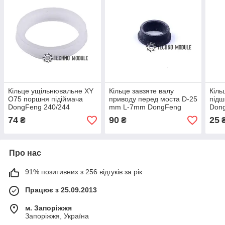
Кільце ущільнювальне XY
Кільце завзяте валу
Кіль
O75 поршня підіймача
приводу перед моста D-25
підш
DongFeng 240/244
mm L-7mm DongFeng
Dong
240/244
74
90
25
₴
₴
Про нас
91% позитивних з 256 відгуків за рік
Працює з 25.09.2013
м. Запоріжжя
Запоріжжя, Україна