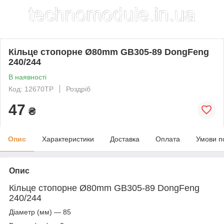
Кільце стопорне Ø80mm GB305-89 DongFeng
240/244
В наявності
Код: 12670ТР
Роздріб
47
₴
Опис
Характеристики
Доставка
Оплата
Умови п
Опис
Кільце стопорне Ø80mm GB305-89 DongFeng
240/244
Діаметр (мм) — 85