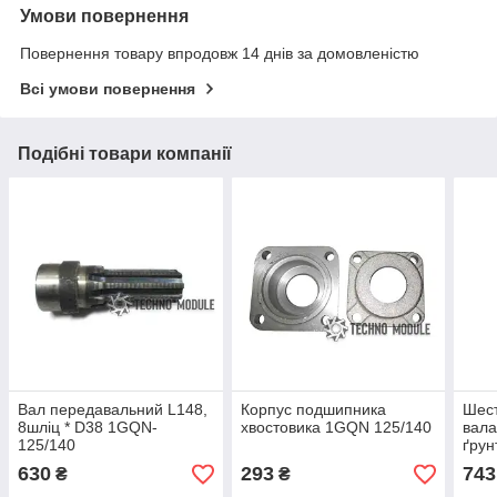
Умови повернення
Повернення товару впродовж 14 днів за домовленістю
Всі умови повернення
Подібні товари компанії
Вал передавальний L148,
Корпус подшипника
Шест
8шліц * D38 1GQN-
хвостовика 1GQN 125/140
вала
125/140
ґру
630
293
743
₴
₴