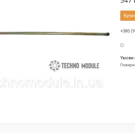
547 
Купи
+380 (9
поверн