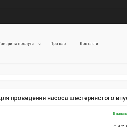
Товари та послуги
Про нас
Контакти
для проведення насоса шестернястого впу
В наявн