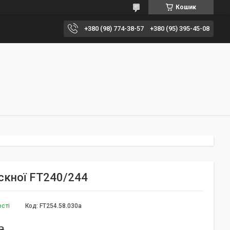
Кошик
+380 (98) 774-38-57
+380 (95) 395-45-08
скної FT240/244
ості
Код:
FT254.58.030a