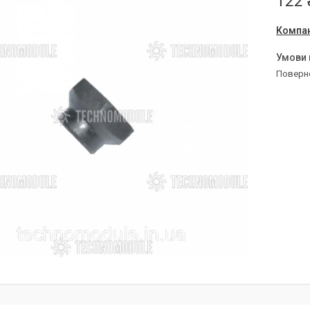
122 
Компан
поверн