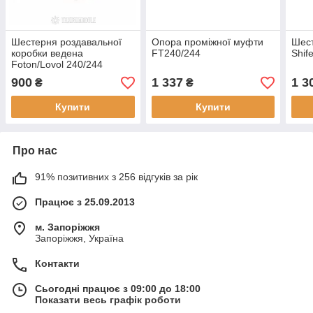
Шестерня роздавальної
Опора проміжної муфти
Шес
коробки ведена
FT240/244
Shif
Foton/Lovol 240/244
900
1 337
1 3
₴
₴
Купити
Купити
Про нас
91% позитивних з 256 відгуків за рік
Працює з 25.09.2013
м. Запоріжжя
Запоріжжя, Україна
Контакти
Сьогодні працює з 09:00 до 18:00
Показати весь графік роботи