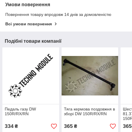
Умови повернення
Повернення товару впродовж 14 днів за домовленістю
Всі умови повернення
Подібні товари компанії
Педаль газу DW
Тяга кермова поздовжня в
Шест
150R/RX/RN
зборі DW 150R/RX/RN
81.3
150
334
365
365
₴
₴