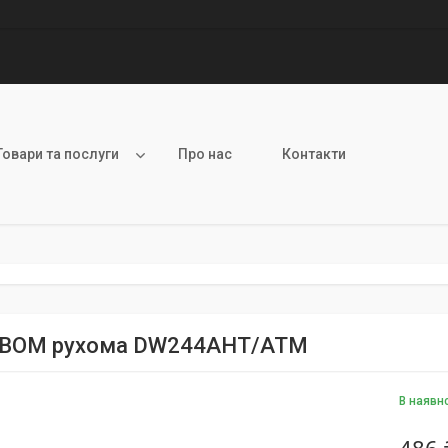
Товари та послуги
Про нас
Контакти
 ВОМ рухома DW244AHT/ATM
В наявн