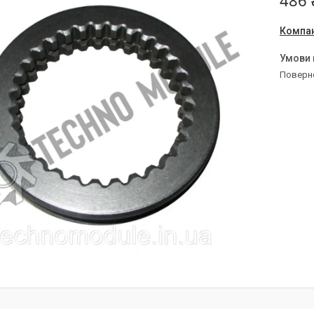
486 
Компан
поверн