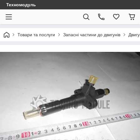
Техномодуль
Товари та послуги
Запасні частини до двигунів
Двиг