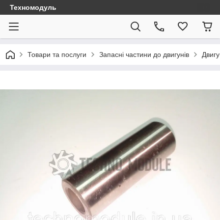
Техномодуль
Товари та послуги
Запасні частини до двигунів
Двигу