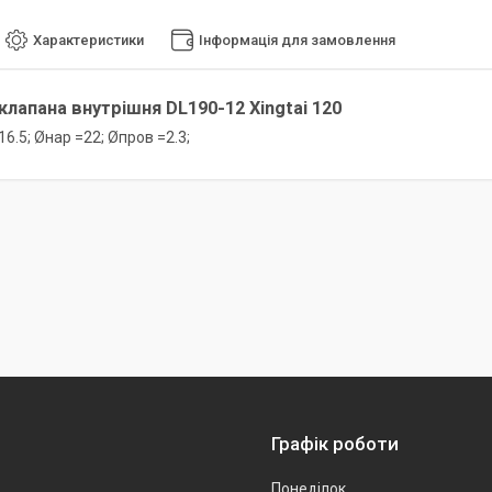
Характеристики
Інформація для замовлення
лапана внутрішня DL190-12 Xingtai 120
16.5; Øнар =22; Øпров =2.3;
Графік роботи
Понеділок