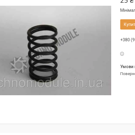
25 ₴
Мініма
Купи
+380 (9
поверн