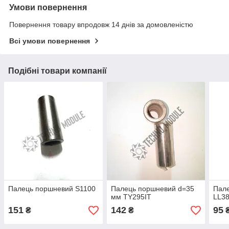
Умови повернення
Повернення товару впродовж 14 днів за домовленістю
Всі умови повернення
Подібні товари компанії
Палець поршневий S1100
Палець поршневий d=35
Пал
мм TY295IT
LL3
151
142
95
₴
₴