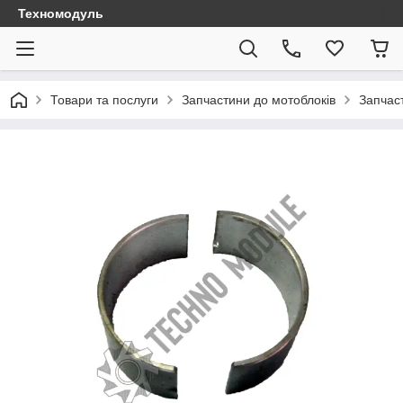
Техномодуль
Товари та послуги
Запчастини до мотоблоків
Запчаст