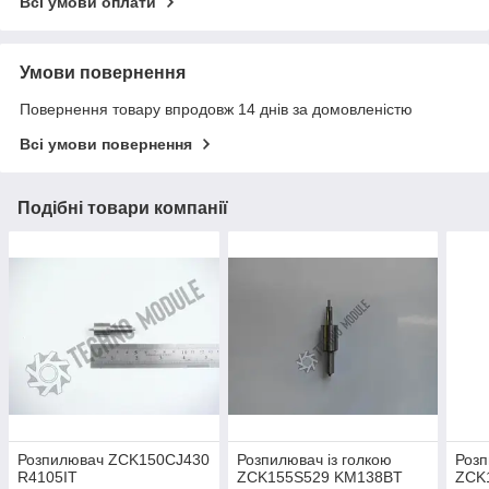
Всі умови оплати
Умови повернення
Повернення товару впродовж 14 днів за домовленістю
Всі умови повернення
Подібні товари компанії
Розпилювач ZCK150CJ430
Розпилювач із голкою
Роз
R4105IT
ZCK155S529 KM138BT
ZCK